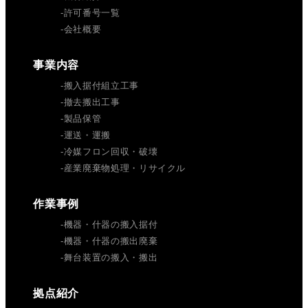
許可番号一覧
会社概要
事業内容
搬入据付組立工事
撤去搬出工事
製品保管
運送・運搬
冷媒フロン回収・破壊
産業廃棄物処理・リサイクル
作業事例
機器・什器の搬入据付
機器・什器の搬出廃棄
舞台装置の搬入・搬出
拠点紹介