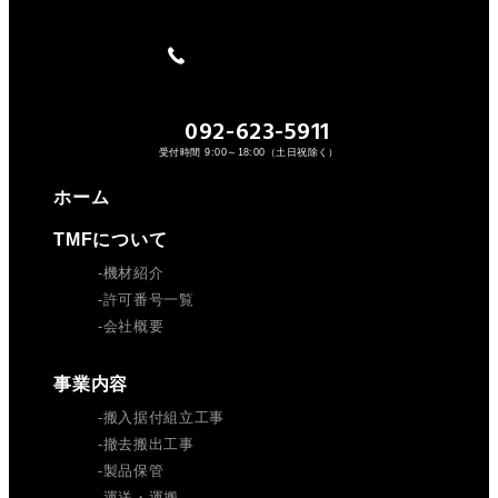
092-623-5911
受付時間 9:00～18:00（土日祝除く）
ホーム
TMFについて
機材紹介
許可番号一覧
会社概要
事業内容
搬入据付組立工事
撤去搬出工事
製品保管
運送・運搬