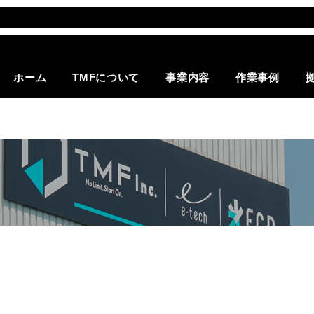
機材紹介
搬入据付組立工事
機器・什
ホーム
TMFについて
事業内容
作業事例
許可番号一覧
撤去搬出工事
機器・什
会社概要
製品保管
舞台装置
運送・運搬
冷媒フロン回収・破壊
産業廃棄物処理・リサ