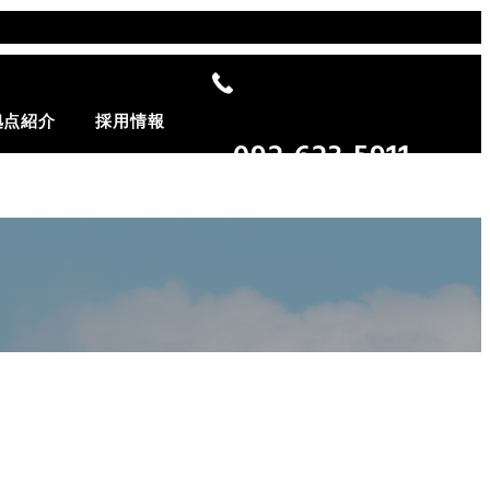
器の搬入据付
拠点紹介
採用情報
092-623-5911
器の搬出廃棄
受付時間 9:00～18:00（土日祝除く）
の搬入・搬出
イクル