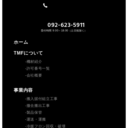
092-623-5911
受付時間 9:00～18:00（土日祝除く）
ホーム
TMFについて
機材紹介
許可番号一覧
会社概要
事業内容
搬入据付組立工事
撤去搬出工事
製品保管
運送・運搬
冷媒フロン回収・破壊