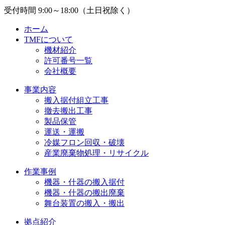
受付時間 9:00～18:00（土日祝除く）
ホーム
TMFについて
機材紹介
許可番号一覧
会社概要
事業内容
搬入据付組立工事
撤去搬出工事
製品保管
運送・運搬
冷媒フロン回収・破壊
産業廃棄物処理・リサイクル
作業事例
機器・什器の搬入据付
機器・什器の搬出廃棄
舞台装置の搬入・搬出
拠点紹介